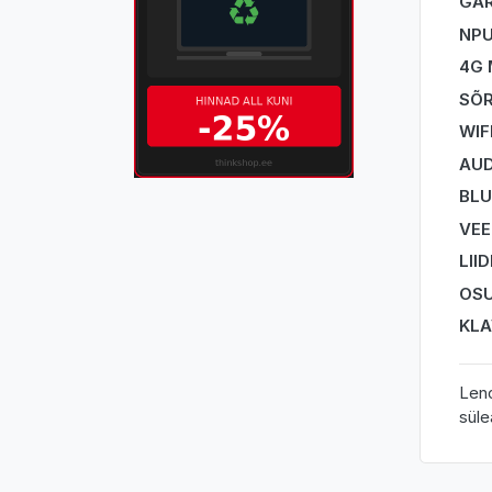
GAR
NP
4G
SÕR
WIF
AUD
BL
VEE
LII
OSU
KLA
Leno
süle