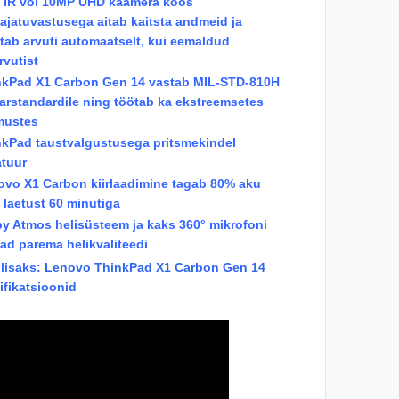
 IR või 10MP UHD kaamera koos
ajatuvastusega aitab kaitsta andmeid ja
tab arvuti automaatselt, kui eemaldud
rvutist
nkPad X1 Carbon Gen 14 vastab MIL-STD-810H
aarstandardile ning töötab ka ekstreemsetes
mustes
nkPad taustvalgustusega pritsmekindel
atuur
ovo X1 Carbon kiirlaadimine tagab 80% aku
laetust 60 minutiga
by Atmos helisüsteem ja kaks 360° mikrofoni
ad parema helikvaliteedi
 lisaks:
Lenovo ThinkPad X1 Carbon Gen 14
ifikatsioonid