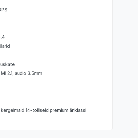
TOPS
5.4
larid
suskate
MI 2.1, audio 3.5mm
ergeimaid 14-tolliseid premium äriklassi