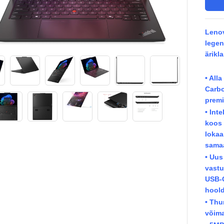
Lenov
legen
ärikla
• All
Carbo
premi
• Int
koos 
lokaa
samaa
• Uus
vastu
USB-C
hool
• Thu
võima