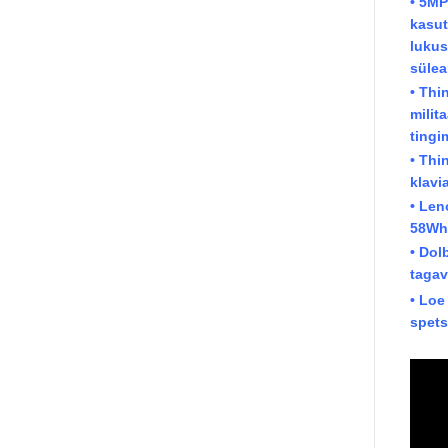
• 5MP
kasut
lukus
sülea
• Thi
milit
tingi
• Thi
klavi
• Len
58Wh 
• Dol
tagav
• Loe
spets