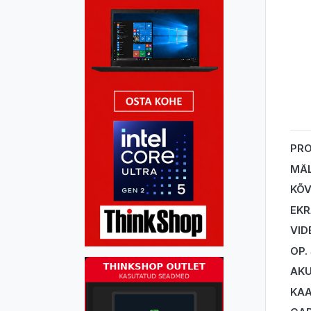
PR
MÄ
KÕV
EK
VID
OP.
AK
KA