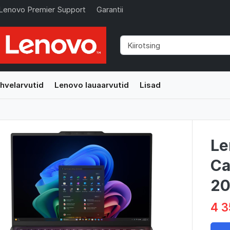
Lenovo Premier Support
Garantii
hvelarvutid
Lenovo lauaarvutid
Lisad
Le
Ca
20
4 3