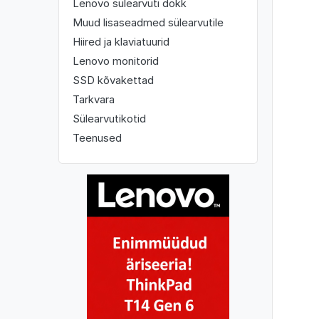
Lenovo sülearvuti dokk
Muud lisaseadmed sülearvutile
Hiired ja klaviatuurid
Lenovo monitorid
SSD kõvakettad
Tarkvara
Sülearvutikotid
Teenused