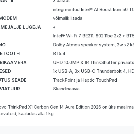
ANTII
3 aastat
U
integreeritud Intel® AI Boost kuni 50 
 MODEM
võimalik lisada
MEJÄLJE LUGEJA
+
I
Intel® Wi-Fi 7 BE211, 802.11be 2x2 + BT
IO
Dolby Atmos speaker system, 2w x2 kõ
UETOOTH
BT5.4
BIKAAMERA
UHD 10.0MP & IR ThinkShutter privaat
DESED
1x USB-A, 3x USB-C Thunderbolt 4, HD
TUS SEADE
TrackPoint ja Haptic TouchPad
VIATUUR
Skandinaavia
vo ThinkPad X1 Carbon Gen 14 Aura Edition 2026 on üks maailma k
arvuteid, kaaludes alla 1 kg