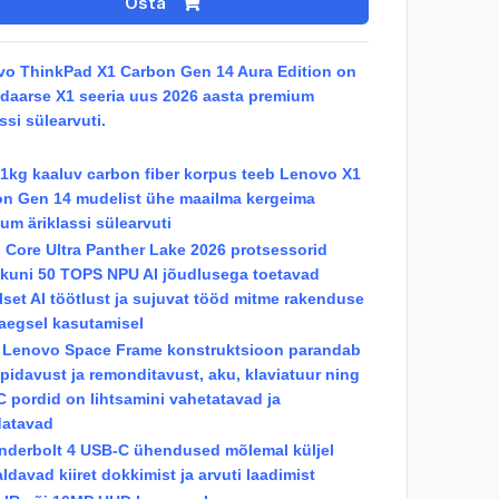
Osta
o ThinkPad X1 Carbon Gen 14 Aura Edition on
daarse X1 seeria uus 2026 aasta premium
ssi sülearvuti.
a 1kg kaaluv carbon fiber korpus teeb Lenovo X1
n Gen 14 mudelist ühe maailma kergeima
um äriklassi sülearvuti
el Core Ultra Panther Lake 2026 protsessorid
kuni 50 TOPS NPU AI jõudlusega toetavad
lset AI töötlust ja sujuvat tööd mitme rakenduse
egsel kasutamisel
 Lenovo Space Frame konstruktsioon parandab
pidavust ja remonditavust, aku, klaviatuur ning
 pordid on lihtsamini vahetatavad ja
datavad
nderbolt 4 USB-C ühendused mõlemal küljel
ldavad kiiret dokkimist ja arvuti laadimist