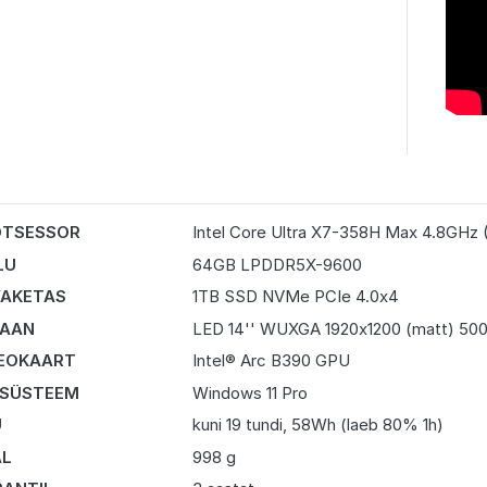
OTSESSOR
Intel Core Ultra X7-358H Max 4.8GHz 
LU
64GB LPDDR5X-9600
AKETAS
1TB SSD NVMe PCIe 4.0x4
RAAN
LED 14'' WUXGA 1920x1200 (matt) 500
EOKAART
Intel® Arc B390 GPU
 SÜSTEEM
Windows 11 Pro
U
kuni 19 tundi, 58Wh (laeb 80% 1h)
AL
998 g