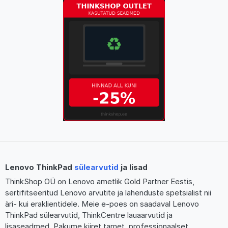
Lenovo ThinkPad
sülearvutid
ja lisad
ThinkShop OÜ on Lenovo ametlik Gold Partner Eestis,
sertifitseeritud Lenovo arvutite ja lahenduste spetsialist nii
äri- kui eraklientidele. Meie e-poes on saadaval Lenovo
ThinkPad sülearvutid, ThinkCentre lauaarvutid ja
lisaseadmed. Pakume kiiret tarnet, professionaalset