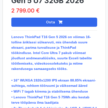
Gen 5 U7 32GB 2026
2 799.00 €
Osta
Lenovo ThinkPad T16 Gen 5 2026 on võimas 16-
tolline äriklassi sülearvuti, mis ühendab suure
ekraani, parima turvalisuse ja ThinkPad
töökindluse. Intel Core Ultra 7 pakub võimsat
jõudlust andmeanalüüsiks, suurte Exceli tabelite
töötlemiseks, videokoosolekuteks ja mitme
rakendusega samaaegseks tööks.
• 16" WUXGA 1920x1200 IPS ekraan 88.85% ekraani-
suhtega, rohkem tööruumi ja väiksemad ääred
• WiFi 7 tagab kiirema ja stabiilsema ühenduse
• Lenovo ThinkPad T16 Gen 5 75Wh aku kestab
terve tööpäeva ilma laadijata