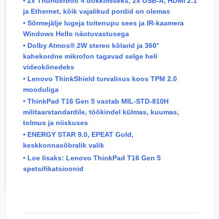
• 2x Thunderbolt 4 dokkimiseks, 2x USB-A, HDMI 2.1
ja Ethernet, kõik vajalikud pordid on olemas
• Sõrmejälje lugeja toitenupu sees ja IR-kaamera
Windows Hello näotuvastusega
• Dolby Atmos® 2W stereo kõlarid ja 360°
kahekordne mikrofon tagavad selge heli
videokõnedeks
• Lenovo ThinkShield turvalisus koos TPM 2.0
mooduliga
• ThinkPad T16 Gen 5 vastab MIL-STD-810H
militaarstandardile, töökindel külmas, kuumas,
tolmus ja niiskuses
• ENERGY STAR 9.0, EPEAT Gold,
keskkonnasõbralik valik
• Loe lisaks:
Lenovo ThinkPad T16 Gen 5
spetsifikatsioonid