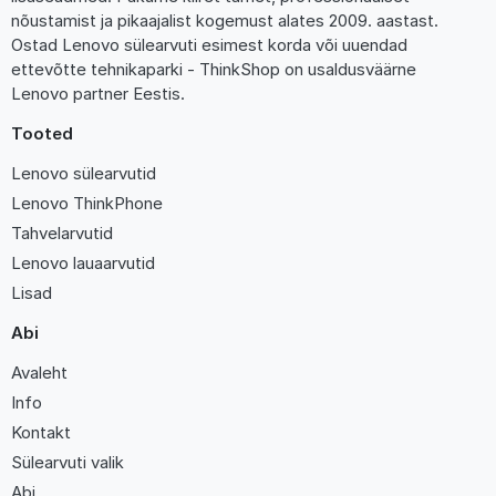
nõustamist ja pikaajalist kogemust alates 2009. aastast.
Ostad Lenovo sülearvuti esimest korda või uuendad
ettevõtte tehnikaparki - ThinkShop on usaldusväärne
Lenovo partner Eestis.
Tooted
Lenovo sülearvutid
Lenovo ThinkPhone
Tahvelarvutid
Lenovo lauaarvutid
Lisad
Abi
Avaleht
Info
Kontakt
Sülearvuti valik
Abi