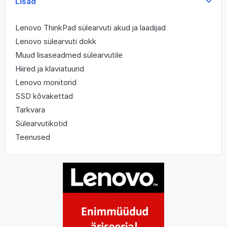
Lisad
Lenovo ThinkPad sülearvuti akud ja laadijad
Lenovo sülearvuti dokk
Muud lisaseadmed sülearvutile
Hiired ja klaviatuurid
Lenovo monitorid
SSD kõvakettad
Tarkvara
Sülearvutikotid
Teenused