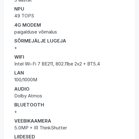
NPU
49 TOPS
4G MODEM
paigalduse võimalus
SÕRMEJÄLJE LUGEJA
+
WIFI
Intel Wi-Fi 7 BE211, 802.11be 2x2 + BT5.4
LAN
100/1000M
AUDIO
Dolby Atmos
BLUETOOTH
+
VEEBIKAAMERA
5.0MP + IR ThinkShutter
LIIDESED