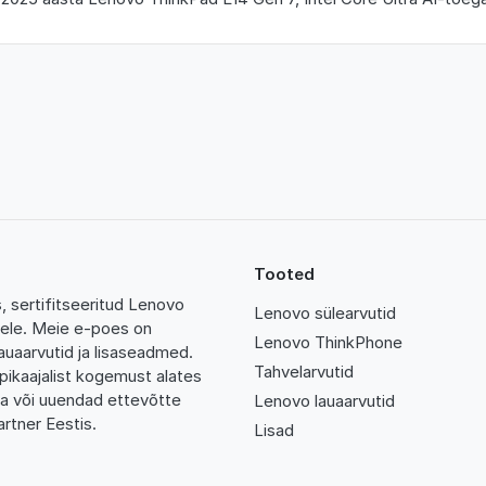
Tooted
 sertifitseeritud Lenovo
Lenovo sülearvutid
tidele. Meie e-poes on
Lenovo ThinkPhone
auaarvutid ja lisaseadmed.
Tahvelarvutid
pikaajalist kogemust alates
da või uuendad ettevõtte
Lenovo lauaarvutid
rtner Eestis.
Lisad