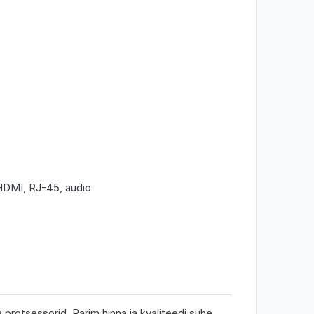
HDMI, RJ-45, audio
protsessorid. Parim hinna ja kvaliteedi suhe