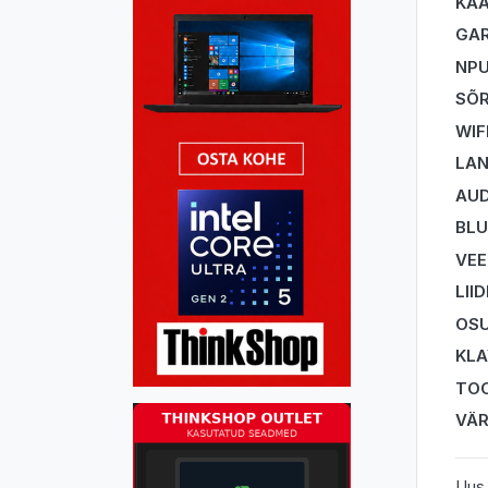
KA
GAR
NP
SÕR
WIF
LA
AUD
BL
VEE
LII
OSU
KLA
TO
VÄ
Uus 