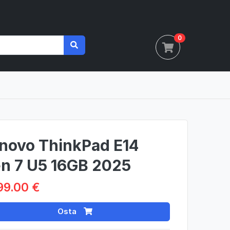
0
novo ThinkPad E14
n 7 U5 16GB 2025
99.00 €
Osta