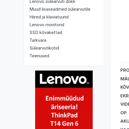
Lenovo sülearvuti dokk
Muud lisaseadmed sülearvutile
Hiired ja klaviatuurid
Lenovo monitorid
SSD kõvakettad
Tarkvara
Sülearvutikotid
Teenused
PR
MÄ
KÕV
EK
VID
OP.
AK