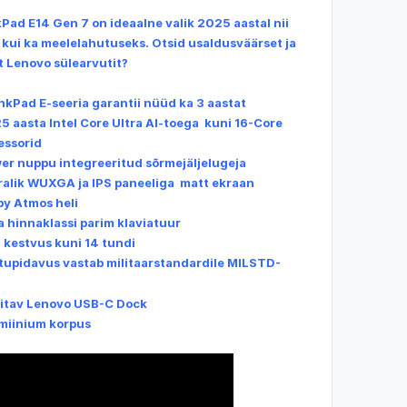
Pad E14 Gen 7 on ideaalne valik 2025 aastal nii
 kui ka meelelahutuseks. Otsid usaldusväärset ja
st Lenovo sülearvutit?
nkPad E-seeria garantii nüüd ka 3 aastat
5 aasta
Intel Core Ultra AI-toega
kuni 16-Core
essorid
er nuppu integreeritud sõrmejäljelugeja
ralik WUXGA ja IPS paneeliga matt ekraan
by Atmos heli
 hinnaklassi parim klaviatuur
 kestvus kuni 14 tundi
tupidavus vastab militaarstandardile MILSTD-
itav Lenovo USB-C Dock
miinium korpus