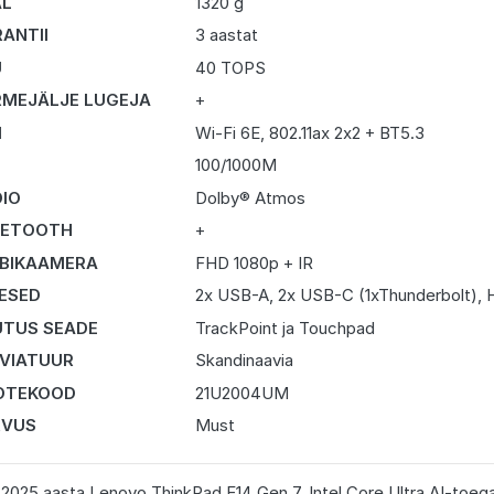
AL
1320 g
ANTII
3 aastat
U
40 TOPS
MEJÄLJE LUGEJA
+
I
Wi-Fi 6E, 802.11ax 2x2 + BT5.3
N
100/1000M
IO
Dolby® Atmos
UETOOTH
+
BIKAAMERA
FHD 1080p + IR
DESED
2x USB-A, 2x USB-C (1xThunderbolt), 
TUS SEADE
TrackPoint ja Touchpad
VIATUUR
Skandinaavia
OTEKOOD
21U2004UM
RVUS
Must
2025 aasta Lenovo ThinkPad E14 Gen 7, Intel Core Ultra AI-toega 