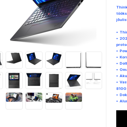
Think
tööks
jõuli
• Thi
• 202
prots
• Pow
• Kor
• Dol
• Oma
• Aku
• Vas
810G
• Dok
• Alu