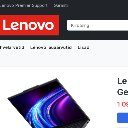
Lenovo Premier Support
Garantii
hvelarvutid
Lenovo lauaarvutid
Lisad
Le
Ge
1 0