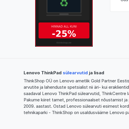
Lenovo ThinkPad
sülearvutid
ja lisad
ThinkShop OÜ on Lenovo ametlik Gold Partner Eestis,
arvutite ja lahenduste spetsialist nii äri- kui eraklien
saadaval Lenovo ThinkPad sülearvutid, ThinkCentre l
Pakume kiiret tarnet, professionaalset nõustamist ja 
2009. aastast. Ostad Lenovo sülearvuti esimest kor
tehnikaparki - ThinkShop on usaldusväärne Lenovo pa