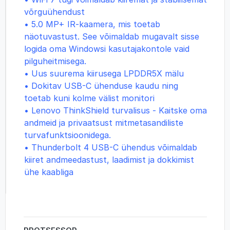
võrguühendust
• 5.0 MP+ IR-kaamera, mis toetab
näotuvastust. See võimaldab mugavalt sisse
logida oma Windowsi kasutajakontole vaid
pilguheitmisega.
• Uus suurema kiirusega LPDDR5X mälu
• Dokitav USB-C ühenduse kaudu ning
toetab kuni kolme välist monitori
•
Lenovo ThinkShield turvalisus - Kaitske oma
andmeid ja privaatsust mitmetasandiliste
turvafunktsioonidega.
• Thunderbolt 4 USB-C ühendus võimaldab
kiiret andmeedastust, laadimist ja dokkimist
ühe kaabliga