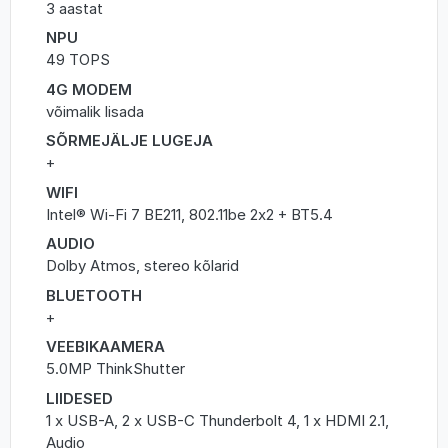
3 aastat
NPU
49 TOPS
4G MODEM
võimalik lisada
SÕRMEJÄLJE LUGEJA
+
WIFI
Intel® Wi-Fi 7 BE211, 802.11be 2x2 + BT5.4
AUDIO
Dolby Atmos, stereo kõlarid
BLUETOOTH
+
VEEBIKAAMERA
5.0MP ThinkShutter
LIIDESED
1 x USB-A, 2 x USB-C Thunderbolt 4, 1 x HDMI 2.1,
Audio