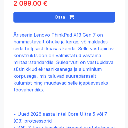
2 099.00 €
Osta
Äriseeria Lenovo ThinkPad X13 Gen 7 on
hämmastavalt õhuke ja kerge, võimaldades
seda hõlpsasti kaasas kanda. Selle vastupidav
konstruktsioon on valmistatud vastama
militaarstandardile. Sülearvuti on vastupidava
süsinikkiud ekraanikaanega ja alumiinium
korpusega, mis taluvad suurepäraselt
kulumist ning muudavad selle igapäevaseks
töövahendiks.
• Uued 2026 aasta Intel Core Ultra 5 või 7
(G3)
protsessorid
• WiFi 7 tugi võimaldab kiiremat ja stabiilsemat