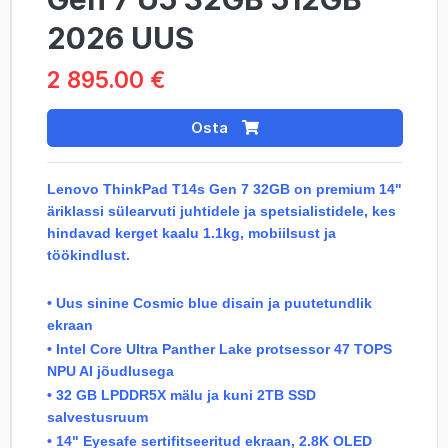
2026 UUS
2 895.00 €
Osta
Lenovo ThinkPad T14s Gen 7 32GB on premium 14"
äriklassi sülearvuti juhtidele ja spetsialistidele, kes
hindavad kerget kaalu 1.1kg, mobiilsust ja
töökindlust.
• Uus sinine Cosmic blue disain ja puutetundlik
ekraan
• Intel Core Ultra Panther Lake protsessor 47 TOPS
NPU AI jõudlusega
• 32 GB LPDDR5X mälu ja kuni 2TB SSD
salvestusruum
• 14" Eyesafe sertifitseeritud ekraan, 2.8K OLED