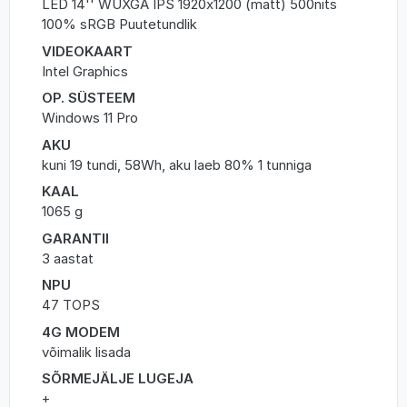
LED 14'' WUXGA IPS 1920x1200 (matt) 500nits
100% sRGB Puutetundlik
VIDEOKAART
Intel Graphics
OP. SÜSTEEM
Windows 11 Pro
AKU
kuni 19 tundi, 58Wh, aku laeb 80% 1 tunniga
KAAL
1065 g
GARANTII
3 aastat
NPU
47 TOPS
4G MODEM
võimalik lisada
SÕRMEJÄLJE LUGEJA
+