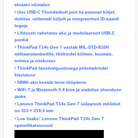
ekraani võimalus
• Uus USB-C Thunderbolt port ka paremal küljel,
dokitav mõlemalt küljelt ja integreeritud ID-kaardi
lugeja
• Lihtsasti vahetatav aku ja modulaarsed USB-C
pordid
• ThinkPad T14s Gen 7 vastab MIL-STD-810H
militaarstandardile, töökindel külmas, kuumas,
tolmus ja niiskuses
• ThinkPad taustvalgustusega pritsmekindel
klaviatuur
• 58Wh aku kestab terve tööpäeva
• WiFi 7 ja Bluetooth 5.4 kiire ja stabiilse ühenduse
jaoks
• Lenovo ThinkPad T14s Gen 7 sülearvuti mõõdud
on 313 × 219,4 mm
• Loe lisaks:
Lenovo ThinkPad T14s Gen 7
spetsifikatsioonid