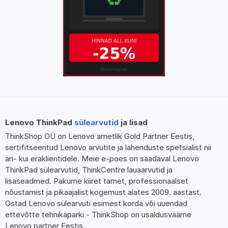
Lenovo ThinkPad
sülearvutid
ja lisad
ThinkShop OÜ on Lenovo ametlik Gold Partner Eestis,
sertifitseeritud Lenovo arvutite ja lahenduste spetsialist nii
äri- kui eraklientidele. Meie e-poes on saadaval Lenovo
ThinkPad sülearvutid, ThinkCentre lauaarvutid ja
lisaseadmed. Pakume kiiret tarnet, professionaalset
nõustamist ja pikaajalist kogemust alates 2009. aastast.
Ostad Lenovo sülearvuti esimest korda või uuendad
ettevõtte tehnikaparki - ThinkShop on usaldusväärne
Lenovo partner Eestis.