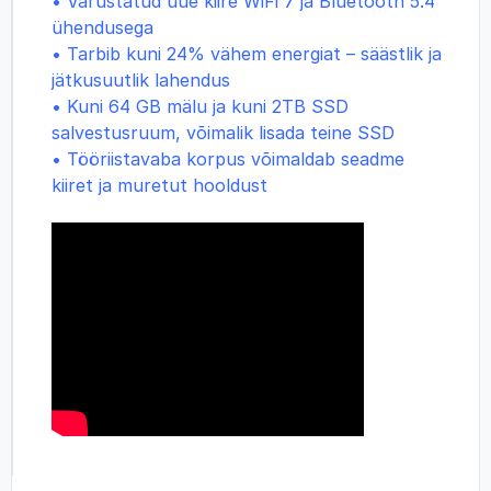
• Varustatud uue kiire WiFi 7 ja Bluetooth 5.4
ühendusega
• Tarbib kuni 24% vähem energiat – säästlik ja
jätkusuutlik lahendus
• Kuni 64 GB mälu ja kuni 2TB SSD
salvestusruum, võimalik lisada teine SSD
• Tööriistavaba korpus võimaldab seadme
kiiret ja muretut hooldust