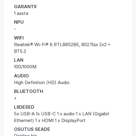
GARANTII
1 aasta
NPU
-
WIFI
Realtek® Wi-Fi® 6 RTL8852BE, 802.11ax 2x2 +
BT5.2
LAN
100/1000M
AUDIO
High Definition (HD) Audio
BLUETOOTH
+
LIIDESED
5x USB-A 1x USB-C 1 x audio 1 x LAN (Gigabit
Ethernet) 1 x HDMI 1 x DisplayPort
OSUTUS SEADE
Optiline hiir