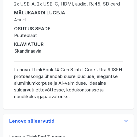
2x USB-A, 2x USB-C, HDMI, audio, RJ45, SD card
MÄLUKAARDI LUGEJA
4-in-1
OSUTUS SEADE
Puuteplaat
KLAVIATUUR
Skandinaavia
Lenovo ThinkBook 14 Gen 8 Intel Core Ultra 9 185H
protsessoriga ühendab suure jõudluse, elegantse
alumiiniumkorpuse ja AI-valmiduse. Ideaalne
sülearvuti ettevõttesse, kodukontorisse ja
nõudlikuks igapäevatööks.
Lenovo sülearvutid
Lenovo ThinkPad T-seeria