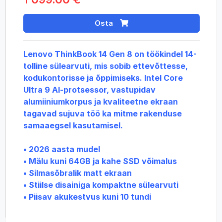
Osta
Lenovo ThinkBook 14 Gen 8 on töökindel 14-
tolline sülearvuti, mis sobib ettevõttesse,
kodukontorisse ja õppimiseks. Intel Core
Ultra 9 AI-protsessor, vastupidav
alumiiniumkorpus ja kvaliteetne ekraan
tagavad sujuva töö ka mitme rakenduse
samaaegsel kasutamisel.
• 2026 aasta mudel
• Mälu kuni 64GB ja kahe SSD võimalus
• Silmasõbralik matt ekraan
• Stiilse disainiga kompaktne sülearvuti
• Piisav akukestvus kuni 10 tundi