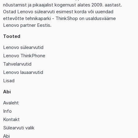
nõustamist ja pikaajalist kogemust alates 2009. aastast.
Ostad Lenovo sülearvuti esimest korda või uuendad
ettevõtte tehnikaparki - ThinkShop on usaldusväärne
Lenovo partner Eestis.
Tooted
Lenovo sülearvutid
Lenovo ThinkPhone
Tahvelarvutid
Lenovo lauaarvutid
Lisad
Abi
Avaleht
Info
Kontakt
Sülearvuti valik
Abi