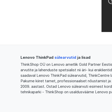
Lenovo ThinkPad
sülearvutid
ja lisad
ThinkShop OÜ on Lenovo ametlik Gold Partner Eestis,
arvutite ja lahenduste spetsialist nii äri- kui eraklien
saadaval Lenovo ThinkPad sülearvutid, ThinkCentre l
Pakume kiiret tarnet, professionaalset nõustamist ja 
2009. aastast. Ostad Lenovo sülearvuti esimest kor
tehnikaparki - ThinkShop on usaldusväärne Lenovo pa