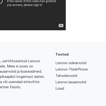
Tooted
 sertifitseeritud Lenovo
Lenovo sülearvutid
tidele. Meie e-poes on
Lenovo ThinkPhone
auaarvutid ja lisaseadmed.
Tahvelarvutid
pikaajalist kogemust alates
da või uuendad ettevõtte
Lenovo lauaarvutid
rtner Eestis.
Lisad