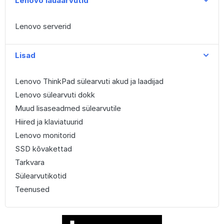
Lenovo lauaarvutid
Lenovo serverid
Lisad
Lenovo ThinkPad sülearvuti akud ja laadijad
Lenovo sülearvuti dokk
Muud lisaseadmed sülearvutile
Hiired ja klaviatuurid
Lenovo monitorid
SSD kõvakettad
Tarkvara
Sülearvutikotid
Teenused