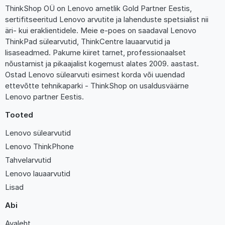
ThinkShop OÜ on Lenovo ametlik Gold Partner Eestis,
sertifitseeritud Lenovo arvutite ja lahenduste spetsialist nii
äri- kui eraklientidele. Meie e-poes on saadaval Lenovo
ThinkPad sülearvutid, ThinkCentre lauaarvutid ja
lisaseadmed. Pakume kiiret tarnet, professionaalset
nõustamist ja pikaajalist kogemust alates 2009. aastast.
Ostad Lenovo sülearvuti esimest korda või uuendad
ettevõtte tehnikaparki - ThinkShop on usaldusväärne
Lenovo partner Eestis.
Tooted
Lenovo sülearvutid
Lenovo ThinkPhone
Tahvelarvutid
Lenovo lauaarvutid
Lisad
Abi
Avaleht