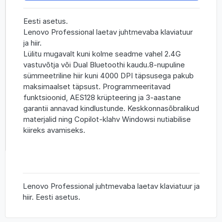
Eesti asetus.
Lenovo Professional laetav juhtmevaba klaviatuur
ja hiir.
Lülitu mugavalt kuni kolme seadme vahel 2.4G
vastuvõtja või Dual Bluetoothi kaudu.8-nupuline
sümmeetriline hiir kuni 4000 DPI täpsusega pakub
maksimaalset täpsust. Programmeeritavad
funktsioonid, AES128 krüpteering ja 3-aastane
garantii annavad kindlustunde. Keskkonnasõbralikud
materjalid ning Copilot-klahv Windowsi nutiabilise
kiireks avamiseks.
Lenovo Professional juhtmevaba laetav klaviatuur ja
hiir. Eesti asetus.