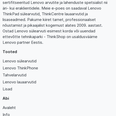
sertifitseeritud Lenovo arvutite ja lahenduste spetsialist nii
äri- kui eraklientidele. Meie e-poes on saadaval Lenovo
ThinkPad sülearvutid, ThinkCentre lauaarvutid ja
lisaseadmed. Pakume kiiret tarnet, professionaalset
nõustamist ja pikaajalist kogemust alates 2009. aastast.
Ostad Lenovo sülearvuti esimest korda või uuendad
ettevõtte tehnikaparki - ThinkShop on usaldusväärne
Lenovo partner Eestis.
Tooted
Lenovo sülearvutid
Lenovo ThinkPhone
Tahvelarvutid
Lenovo lauaarvutid
Lisad
Abi
Avaleht
Info