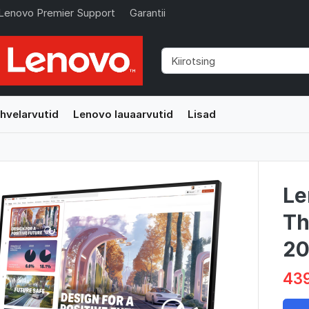
Lenovo Premier Support
Garantii
hvelarvutid
Lenovo lauaarvutid
Lisad
Le
Th
20
439