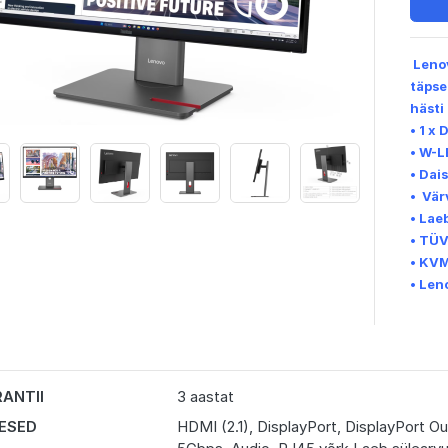
Leno
täpse
hästi
• 1 x
• W-L
• Dai
• Vär
• Lae
• TÜV
• KV
• Len
ANTII
3 aastat
DESED
HDMI (2.1), DisplayPort, DisplayPort 