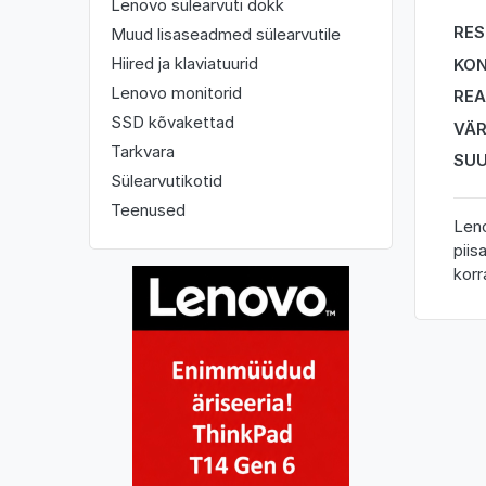
Lenovo sülearvuti dokk
RES
Muud lisaseadmed sülearvutile
Hiired ja klaviatuurid
KO
Lenovo monitorid
REA
SSD kõvakettad
VÄ
Tarkvara
SU
Sülearvutikotid
Teenused
Leno
piis
korr