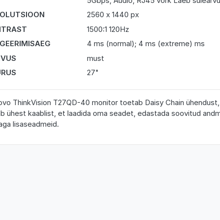
5Gbps, Audio, RJ45 võrk Laeb sülearvu
OLUTSIOON
2560 x 1440 px
NTRAST
1500:1 120Hz
GEERIMISAEG
4 ms (normal); 4 ms (extreme) ms
RVUS
must
URUS
27"
vo ThinkVision T27QD-40 monitor toetab Daisy Chain ühendust, li
ab ühest kaablist, et laadida oma seadet, edastada soovitud and
aga lisaseadmeid.