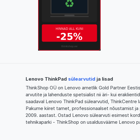
Lenovo ThinkPad
sülearvutid
ja lisad
ThinkShop OÜ on Lenovo ametlik Gold Partner Eestis,
arvutite ja lahenduste spetsialist nii äri- kui eraklien
saadaval Lenovo ThinkPad sülearvutid, ThinkCentre l
Pakume kiiret tarnet, professionaalset nõustamist ja 
2009. aastast. Ostad Lenovo sülearvuti esimest kor
tehnikaparki - ThinkShop on usaldusväärne Lenovo pa