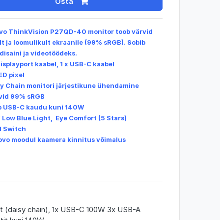
Osta
vo ThinkVision P27QD-40 monitor toob värvid
lt ja loomulikult ekraanile (99% sRGB). Sobib
 disaini ja videotöödeks.
 Displayport kaabel, 1 x USB-C kaabel
ED pixel
sy Chain monitori järjestikune ühendamine
vid 99% sRGB
b USB-C kaudu kuni 140W
 Low Blue Light, Eye Comfort (5 Stars)
M Switch
ovo moodul kaamera kinnitus võimalus
Out (daisy chain), 1x USB-C 100W 3x USB-A