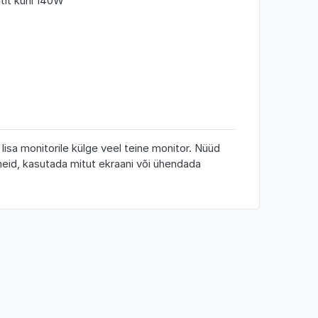
tit kuni 140W
sa monitorile külge veel teine monitor. Nüüd
meid, kasutada mitut ekraani või ühendada