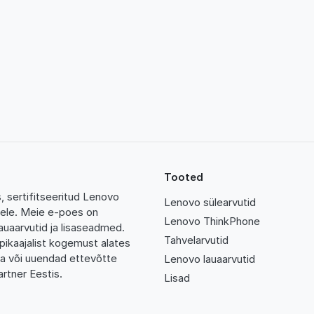
Tooted
 sertifitseeritud Lenovo
Lenovo sülearvutid
tidele. Meie e-poes on
Lenovo ThinkPhone
auaarvutid ja lisaseadmed.
Tahvelarvutid
pikaajalist kogemust alates
da või uuendad ettevõtte
Lenovo lauaarvutid
rtner Eestis.
Lisad