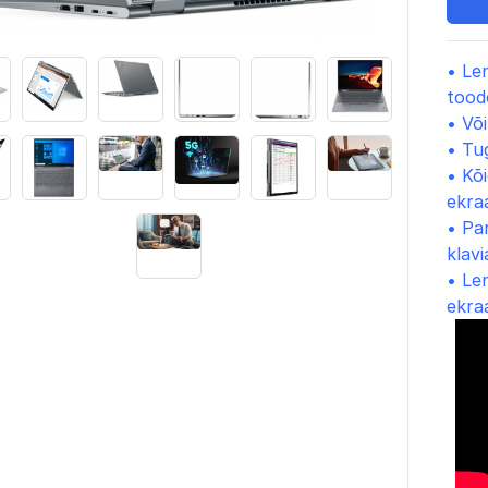
• Le
tood
• Võ
•
Tug
• Kõ
ekra
• Pa
klavi
• Le
ekra