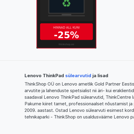
Lenovo ThinkPad
sülearvutid
ja lisad
ThinkShop OÜ on Lenovo ametlik Gold Partner Eestis,
arvutite ja lahenduste spetsialist nii äri- kui eraklien
saadaval Lenovo ThinkPad sülearvutid, ThinkCentre l
Pakume kiiret tarnet, professionaalset nõustamist ja 
2009. aastast. Ostad Lenovo sülearvuti esimest kor
tehnikaparki - ThinkShop on usaldusväärne Lenovo pa