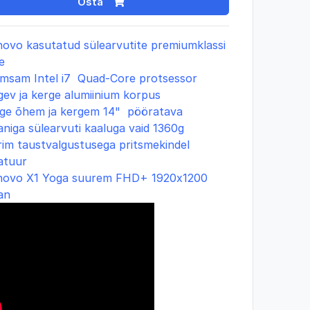
Osta
novo kasutatud sülearvutite premiumklassi
e
imsam Intel i7 Quad-Core protsessor
ev ja kerge alumiinium korpus
ige õhem ja kergem 14" pööratava
aniga sülearvuti kaaluga vaid 1360g
rim taustvalgustusega pritsmekindel
atuur
novo X1 Yoga
suurem FHD+ 1920x1200
an