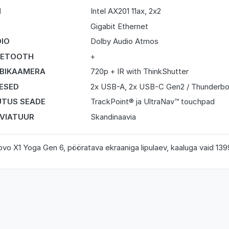
I
Intel AX201 11ax, 2x2
N
Gigabit Ethernet
IO
Dolby Audio Atmos
UETOOTH
+
BIKAAMERA
720p + IR with ThinkShutter
DESED
2x USB-A, 2x USB-C Gen2 / Thunderbo
TUS SEADE
TrackPoint® ja UltraNav™ touchpad
VIATUUR
Skandinaavia
vo X1 Yoga Gen 6, pööratava ekraaniga lipulaev, kaaluga vaid 13