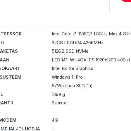
OTSESSOR
Intel Core i7-1185G7 1.8GHz Max 4.2G
LU
32GB LPDDR4 4266MHz
AKETAS
512GB SSD NVMe
RAAN
LED 14'' WUXGA IPS 1920x1200 400nits
EOKAART
Intel Iris Xe Graphics
 SÜSTEEM
Windows 11 Pro
U
57Wh (laeb 80% 1h)
AL
1399 g
ANTII
2 aastat
U
-
 MODEM
4G
MEJÄLJE LUGEJA
+