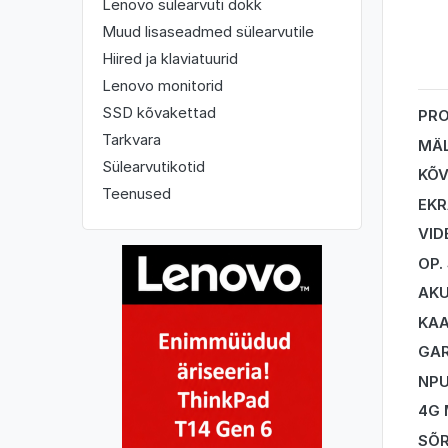
Lenovo sülearvuti dokk
Muud lisaseadmed sülearvutile
Hiired ja klaviatuurid
Lenovo monitorid
SSD kõvakettad
PR
Tarkvara
MÄ
Sülearvutikotid
KÕV
Teenused
EK
VID
OP.
AK
KA
GAR
NP
4G
SÕR