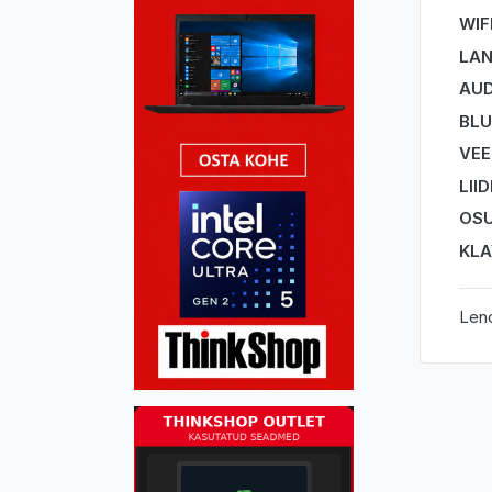
WIF
LA
AUD
BL
VEE
LII
OSU
KLA
Leno