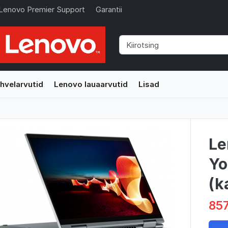
Lenovo Premier Support
Garantii
hvelarvutid
Lenovo lauaarvutid
Lisad
Le
Yo
(k
857