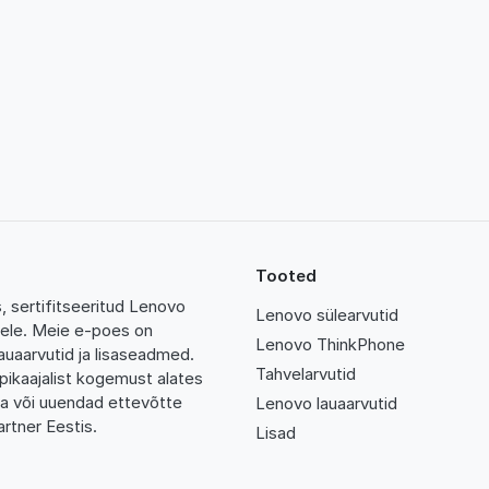
Tooted
 sertifitseeritud Lenovo
Lenovo sülearvutid
tidele. Meie e-poes on
Lenovo ThinkPhone
auaarvutid ja lisaseadmed.
Tahvelarvutid
pikaajalist kogemust alates
da või uuendad ettevõtte
Lenovo lauaarvutid
rtner Eestis.
Lisad