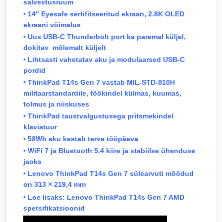
salvestusruum
• 14" Eyesafe sertifitseeritud ekraan, 2.8K OLED
ekraani võimalus
• Uus USB-C Thunderbolt port ka paremal küljel,
dokitav mõlemalt küljelt
• Lihtsasti vahetatav aku ja modulaarsed USB-C
pordid
• ThinkPad T14s Gen 7 vastab MIL-STD-810H
militaarstandardile, töökindel külmas, kuumas,
tolmus ja niiskuses
• ThinkPad taustvalgustusega pritsmekindel
klaviatuur
• 58Wh aku kestab terve tööpäeva
• WiFi 7 ja Bluetooth 5.4 kiire ja stabiilse ühenduse
jaoks
• Lenovo ThinkPad T14s Gen 7 sülearvuti mõõdud
on 313 × 219,4 mm
• Loe lisaks:
Lenovo ThinkPad T14s Gen 7 AMD
spetsifikatsioonid