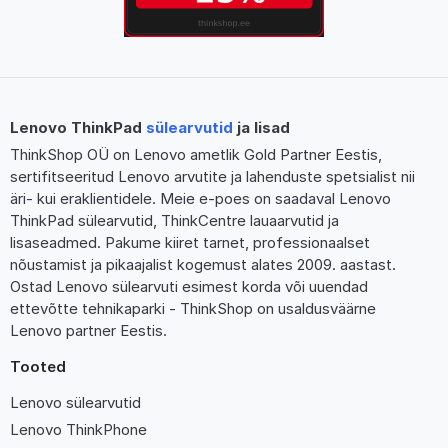
Lenovo ThinkPad
sülearvutid
ja lisad
ThinkShop OÜ on Lenovo ametlik Gold Partner Eestis,
sertifitseeritud Lenovo arvutite ja lahenduste spetsialist nii
äri- kui eraklientidele. Meie e-poes on saadaval Lenovo
ThinkPad sülearvutid, ThinkCentre lauaarvutid ja
lisaseadmed. Pakume kiiret tarnet, professionaalset
nõustamist ja pikaajalist kogemust alates 2009. aastast.
Ostad Lenovo sülearvuti esimest korda või uuendad
ettevõtte tehnikaparki - ThinkShop on usaldusväärne
Lenovo partner Eestis.
Tooted
Lenovo sülearvutid
Lenovo ThinkPhone