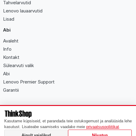
Tahvelarvutid
Lenovo lauaarvutid
Lisad
Abi
Avaleht
Info
Kontakt
Sülearvuti valik
Abi
Lenovo Premier Support
Garantii
ThinkShop
.
ee
2009 - 2026 Kõik õigused kaitstud
Kasutame küpsiseid, et parandada teie ostukogemust ja analüüsida lehe
kasutust. Lisateabe saamiseks vaadake meie
privaatsuspoliitikat
.
Lenovo, Lenovo Care, ThinkPad, ThinkCentre, ThinkVision, ThinkServer,
ThinkPlus and ThinkVantage are registred trademarks of Lenovo
Ainult vajalikud
Nõustun