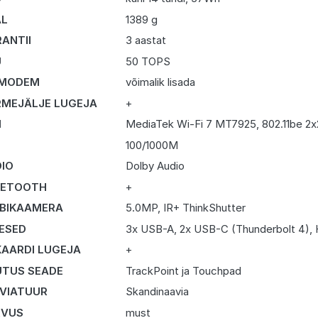
AL
1389 g
ANTII
3 aastat
U
50 TOPS
 MODEM
võimalik lisada
MEJÄLJE LUGEJA
+
I
MediaTek Wi-Fi 7 MT7925, 802.11be 2x
N
100/1000M
IO
Dolby Audio
UETOOTH
+
BIKAAMERA
5.0MP, IR+ ThinkShutter
DESED
3x USB-A, 2x USB-C (Thunderbolt 4), 
KAARDI LUGEJA
+
TUS SEADE
TrackPoint ja Touchpad
VIATUUR
Skandinaavia
RVUS
must