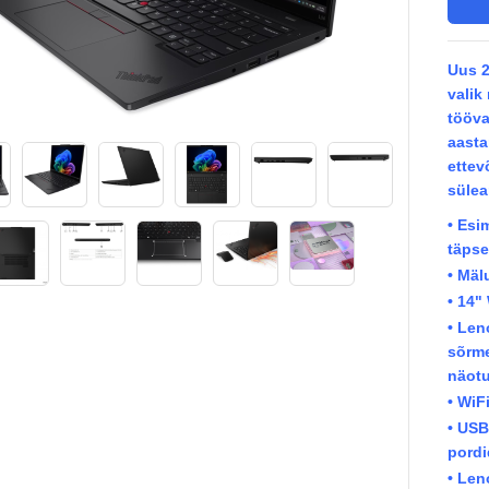
Uus 2
valik
tööva
aasta
ettev
sülea
• Esi
täpse
• Mäl
• 14"
• Len
sõrme
näot
• WiF
• USB
pordi
• Len