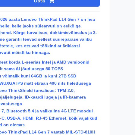
Osta
026 aasta Lenovo ThinkPad L14 Gen 7 on hea
 neile, kelle jaoks sülearvuti on eelkõige
hend. Kõrge turvalisus, dokkimisvõimalus ja 3-
ne garantii teevad sellest suurepärase valiku
õtetele, kes otsivad töökindlat äriklassi
rvutit mõistliku hinnaga.
mest korda L-seerias Intel ja AMD versioonid
lt sama AI jõudlusega 50 TOPS
u võimalik kuni 64GB ja kuni 2TB SSD
 WUXGA IPS matt ekraan 400 nits heledusega
ovo ThinkShield turvalisus: TPM 2.0,
jäljelugeja, ID-kaardi lugeja ja IR-kaamera
uvastusega
i 7, Bluetooth 5.4 ja valikuline 4G LTE moodul
-C, USB-A, HDMI, RJ-45 Ethernet, kõik vajalikud
d on olemas
ovo ThinkPad L14 Gen 7 vastab MIL-STD-810H