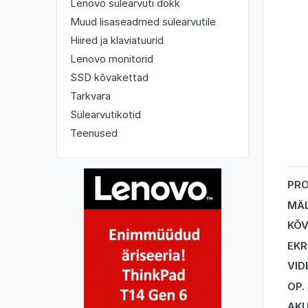
Lenovo sülearvuti dokk
Muud lisaseadmed sülearvutile
Hiired ja klaviatuurid
Lenovo monitorid
SSD kõvakettad
Tarkvara
Sülearvutikotid
Teenused
PR
MÄ
KÕV
EK
VID
OP.
AK