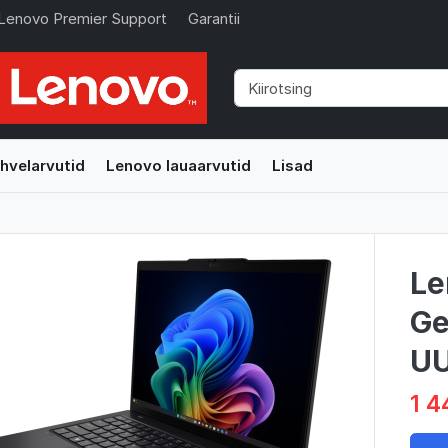
Lenovo Premier Support
Garantii
hvelarvutid
Lenovo lauaarvutid
Lisad
Le
Ge
U
1 4