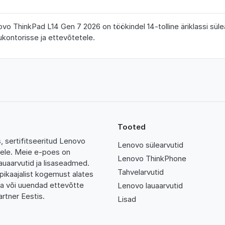
vo ThinkPad L14 Gen 7 2026 on töökindel 14-tolline äriklassi sül
kontorisse ja ettevõtetele.
Tooted
 sertifitseeritud Lenovo
Lenovo sülearvutid
tidele. Meie e-poes on
Lenovo ThinkPhone
auaarvutid ja lisaseadmed.
Tahvelarvutid
pikaajalist kogemust alates
da või uuendad ettevõtte
Lenovo lauaarvutid
rtner Eestis.
Lisad