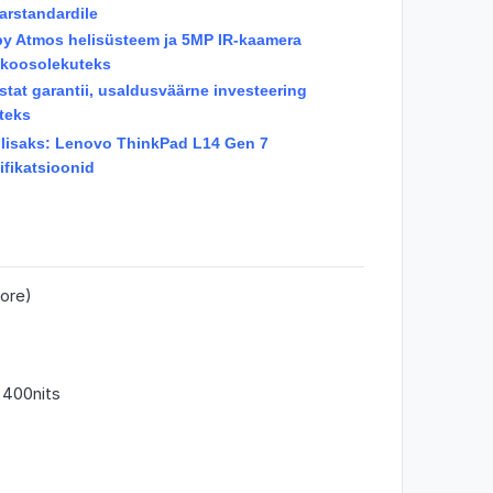
aarstandardile
by Atmos helisüsteem ja 5MP IR-kaamera
okoosolekuteks
astat garantii, usaldusväärne investeering
teks
 lisaks:
Lenovo ThinkPad L14 Gen 7
ifikatsioonid
ore)
 400nits