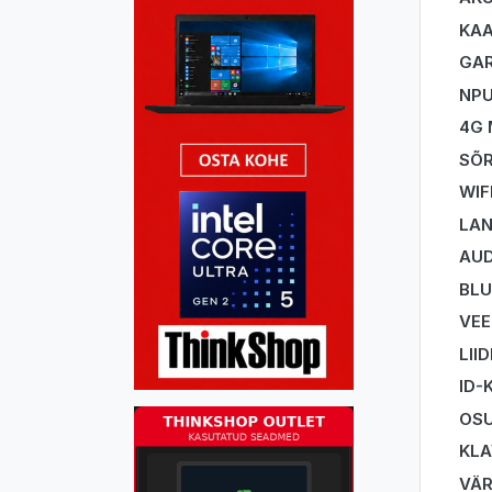
KA
GAR
NP
4G
SÕR
WIF
LA
AUD
BL
VEE
LII
ID-
OSU
KLA
VÄ