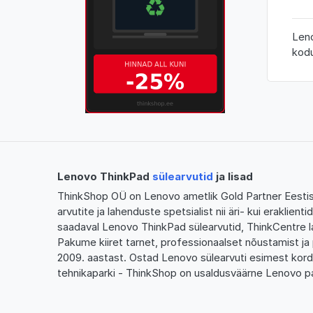
Leno
kodu
Lenovo ThinkPad
sülearvutid
ja lisad
ThinkShop OÜ on Lenovo ametlik Gold Partner Eestis,
arvutite ja lahenduste spetsialist nii äri- kui eraklien
saadaval Lenovo ThinkPad sülearvutid, ThinkCentre l
Pakume kiiret tarnet, professionaalset nõustamist ja 
2009. aastast. Ostad Lenovo sülearvuti esimest kor
tehnikaparki - ThinkShop on usaldusväärne Lenovo pa