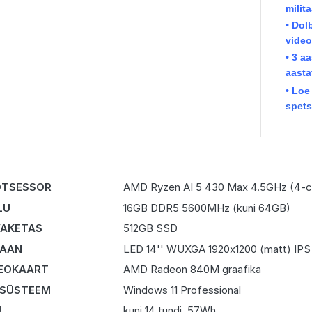
milit
• Dol
vide
• 3 a
aasta
• Loe
spets
OTSESSOR
AMD Ryzen AI 5 430 Max 4.5GHz (4-c
LU
16GB DDR5 5600MHz (kuni 64GB)
AKETAS
512GB SSD
RAAN
LED 14'' WUXGA 1920x1200 (matt) IPS
EOKAART
AMD Radeon 840M graafika
 SÜSTEEM
Windows 11 Professional
U
kuni 14 tundi, 57Wh