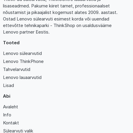
lisaseadmed. Pakume kiiret tarnet, professionaalset
nõustamist ja pikaajalist kogemust alates 2009. aastast.
Ostad Lenovo sülearvuti esimest korda või uuendad
ettevõtte tehnikaparki - ThinkShop on usaldusväärne
Lenovo partner Eestis.
Tooted
Lenovo sülearvutid
Lenovo ThinkPhone
Tahvelarvutid
Lenovo lauaarvutid
Lisad
Abi
Avaleht
Info
Kontakt
Sülearvuti valik