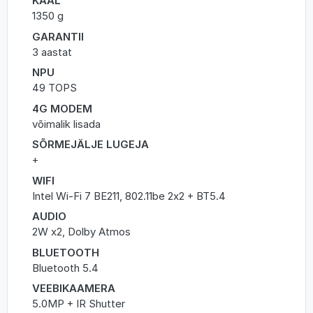
KAAL
1350 g
GARANTII
3 aastat
NPU
49 TOPS
4G MODEM
võimalik lisada
SÕRMEJÄLJE LUGEJA
+
WIFI
Intel Wi-Fi 7 BE211, 802.11be 2x2 + BT5.4
AUDIO
2W x2, Dolby Atmos
BLUETOOTH
Bluetooth 5.4
VEEBIKAAMERA
5.0MP + IR Shutter