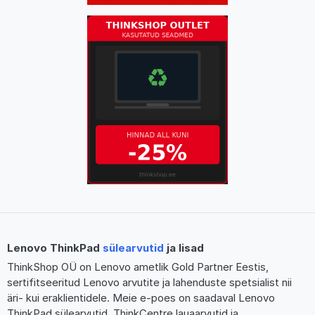
Lenovo ThinkPad
sülearvutid
ja lisad
ThinkShop OÜ on Lenovo ametlik Gold Partner Eestis,
sertifitseeritud Lenovo arvutite ja lahenduste spetsialist nii
äri- kui eraklientidele. Meie e-poes on saadaval Lenovo
ThinkPad sülearvutid, ThinkCentre lauaarvutid ja