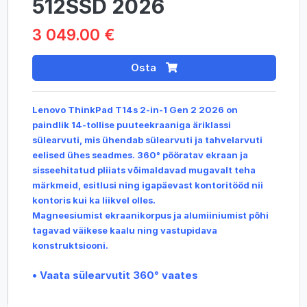
512SSD 2026
3 049.00 €
Osta
Lenovo ThinkPad T14s 2-in-1 Gen 2 2026 on
paindlik 14-tollise puuteekraaniga äriklassi
sülearvuti, mis ühendab sülearvuti ja tahvelarvuti
eelised ühes seadmes. 360° pööratav ekraan ja
sisseehitatud pliiats võimaldavad mugavalt teha
märkmeid, esitlusi ning igapäevast kontoritööd nii
kontoris kui ka liikvel olles.
Magneesiumist ekraanikorpus ja alumiiniumist põhi
tagavad väikese kaalu ning vastupidava
konstruktsiooni.
• Vaata sülearvutit 360° vaates