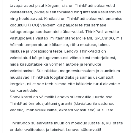
tavapärasest pisut kõrgem, siis on ThinkPadi sülearvutid
kvaliteetsed, pikaajaliselt toimivad ning lihtsasti kasutatavad
ning hooldatavad. Kindlasti on ThinkPadi sülearvuti omamise
kogukulu (TCO) väiksem kui paljudel teistel sarnase
kategooriaga soodsamatel sülearvutitel. ThinkPad arvutite
vastupidavus vastab militaar standardile MIL-SPEC810G, mis
hõlmab temperatuuri kõikumise, rõhu muutuse, tolmu,
niiskuse ja vibratsiooni teste. Lenovo ThinkPadid on
valmistatud kõige tugevamatest võimalikest materjalidest,
mida kasutatakse ka vormel 1 autode ja lennukite
valmistamisel. Süsinikkiud, magneesiumsulam ja alumiinium
muudavad ThinkPadi löögikindlaks ja samas uskumatult
kergeks, nii et see teeb silmad ette kõikidele turul olevatele
konkurentidele.
Soovi korral on võimalik Lenovo sülearvutile juurde osa
ThinkPad õnnetusjuhtumi garantii (klaviatuurile sattunud
vedelik, mahakukkumine, ekraani vigastused) Küsi lisa!
ThinkShop sülearvutite müük on mõeldud just teile, kui otsite
endale kvaliteetset ja toimivat Lenovo sülearvutit!