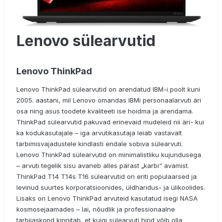
Lenovo sülearvutid
Lenovo ThinkPad
Lenovo ThinkPad sülearvutid on arendatud IBM-i poolt kuni
2005. aastani, mil Lenovo omandas IBMi personaalarvuti äri
osa ning asus toodete kvaliteeti ise hoidma ja arendama.
ThinkPad sülearvutid pakuvad erinevaid mudeleid nii äri- kui
ka kodukasutajale – iga arvutikasutaja leiab vastavalt
tarbimisvajadustele kindlasti endale sobiva sülearvuti.
Lenovo ThinkPad sülearvutid on minimalistliku kujundusega
– arvuti tegelik sisu avaneb alles pärast „karbi“ avamist.
ThinkPad T14 T14s T16 sülearvutid on eriti populaarsed ja
levinud suurtes korporatsioonides, üldharidus- ja ülikoolides.
Lisaks on Lenovo ThinkPad arvuteid kasutatud isegi NASA
kosmosejaamades – lai, nõudlik ja professionaalne
tarbijaskond kinnitab, et kuigi sülearvuti hind võib olla