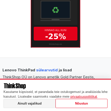
Lenovo ThinkPad
sülearvutid
ja lisad
ThinkShop OÜ on Lenovo ametlik Gold Partner Eestis,
sertifitseeritud Lenovo arvutite ja lahenduste spetsialist nii
äri- kui eraklientidele. Meie e-poes on saadaval Lenovo
Kasutame küpsiseid, et parandada teie ostukogemust ja analüüsida lehe
ThinkPad sülearvutid, ThinkCentre lauaarvutid ja
kasutust. Lisateabe saamiseks vaadake meie
privaatsuspoliitikat
.
lisaseadmed. Pakume kiiret tarnet, professionaalset
Ainult vajalikud
Nõustun
nõustamist ja pikaajalist kogemust alates 2009. aastast.
Ostad Lenovo sülearvuti esimest korda või uuendad